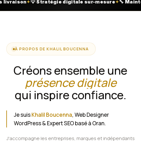
digitale sur-mesure
🔧 Maintenance incluse
🎨 Desig
✦
✦
À PROPOS DE KHALIL BOUCENNA
Créons ensemble une
présence digitale
qui inspire confiance.
Je suis
Khalil Boucenna
, Web Designer
WordPress & Expert SEO basé à Oran.
J'accompagne les entreprises, marques et indépendants