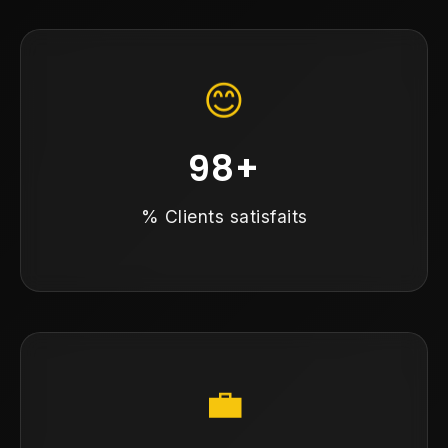
😊
98+
% Clients satisfaits
💼