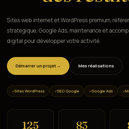
Sites web internet et WordPress premium, référ
stratégique, Google Ads, maintenance et acco
digital pour développer votre activité.
Démarrer un projet
→
Mes réalisations
Sites WordPress
SEO Google
Google Ads
M
✓
✓
✓
✓
136
91