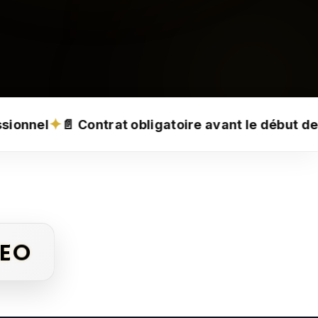
✦
gatoire avant le début de chaque projet
🛡️ Tran
SEO