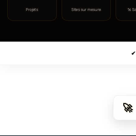
Projets
Sites sur mesure
% Sa
✔ Travail réalisé avec un
🚀