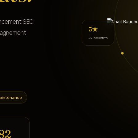
encement SEO
5★
mpagnement
Avis clients
aintenance
89