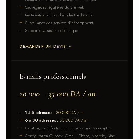
Sauvegardes régulières du site web
Restauration en cas d'incident technique
Surveillance des services d'hébergement
Support et assistance technique
DEMANDER UN DEVIS
↗
E-mails professionnels
20 000 – 35 000 DA / an
1 à 5 adresses :
20 000 DA / an
6 à 30 adresses :
35 000 DA / an
Création, modification et suppression des comptes
Configuration Outlook, Gmail, iPhone, Android, Mac