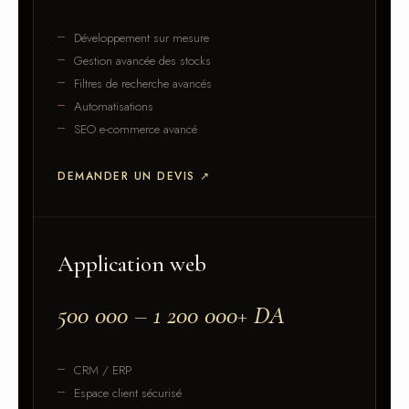
Développement sur mesure
Gestion avancée des stocks
Filtres de recherche avancés
Automatisations
SEO e-commerce avancé
DEMANDER UN DEVIS
↗
Application web
500 000 – 1 200 000+ DA
CRM / ERP
Espace client sécurisé