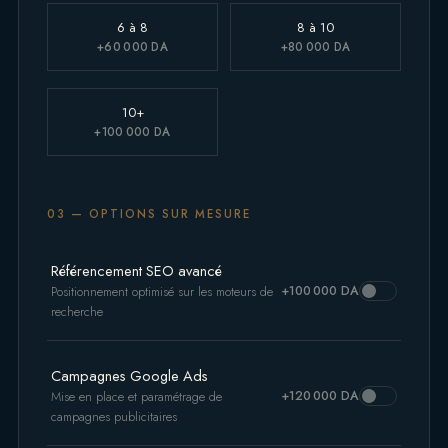
6 à 8
8 à 10
+60 000 DA
+80 000 DA
10+
+100 000 DA
03 — OPTIONS SUR MESURE
Référencement SEO avancé
+100 000 DA
Positionnement optimisé sur les moteurs de
recherche
Campagnes Google Ads
+120 000 DA
Mise en place et paramétrage de
campagnes publicitaires