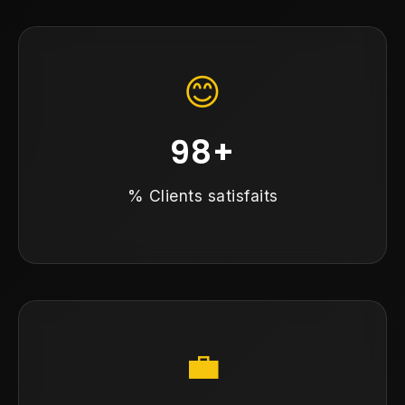
😊
98+
% Clients satisfaits
💼