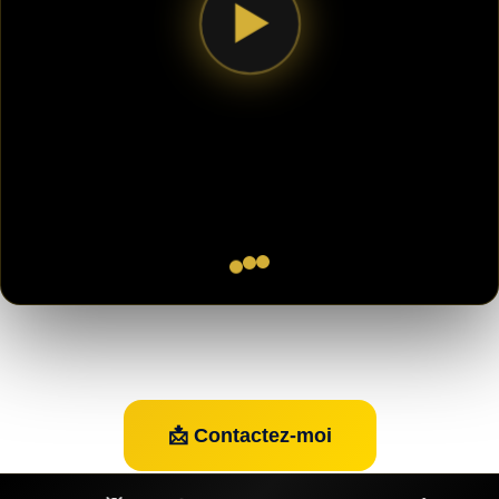
▶
📩 Contactez-moi