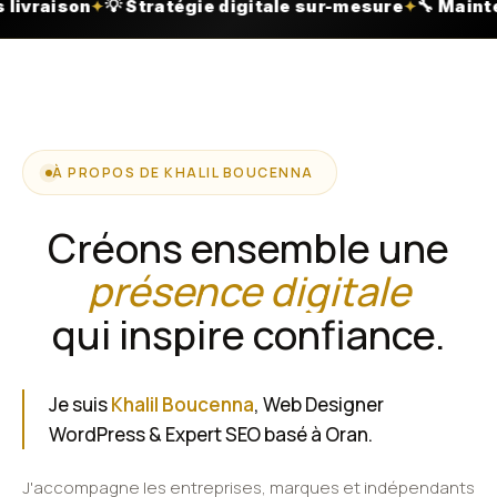
igitale sur-mesure
🔧 Maintenance incluse
🎨 Design
✦
✦
À PROPOS DE KHALIL BOUCENNA
Créons ensemble une
présence digitale
qui inspire confiance.
Je suis
Khalil Boucenna
, Web Designer
WordPress & Expert SEO basé à Oran.
J'accompagne les entreprises, marques et indépendants